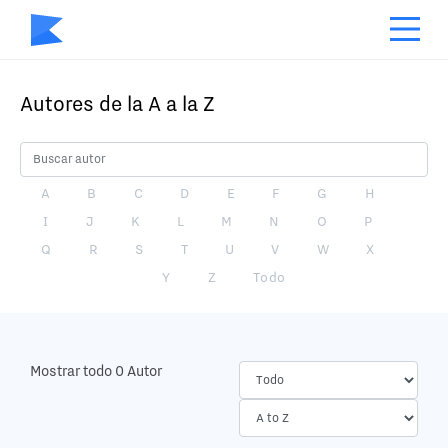
Autores de la A a la Z
A
B
C
D
E
F
G
H
I
J
K
L
M
N
O
P
Q
R
S
T
U
V
W
X
Y
Z
Todo
Mostrar todo 0 Autor