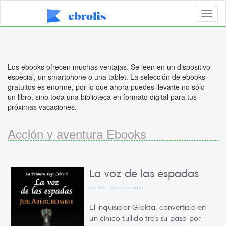
Toggl
naviga
Los ebooks ofrecen muchas ventajas. Se leen en un dispositivo
especial, un smartphone o una tablet. La selección de ebooks
gratuitos es enorme, por lo que ahora puedes llevarte no sólo
un libro, sino toda una biblioteca en formato digital para tus
próximas vacaciones.
Acción y aventura Ebooks
La voz de las espadas
de Joe Abercrombie
El inquisidor Glokta, convertido en
un cínico tullido tras su paso por