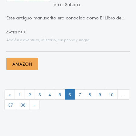
en el Sahara.
Este antiguo manuscrito era conocido como El Libro de...
CATEGORÍA
Acción y aventura, Misterio, suspense y negra
AMAZON
«
1
2
3
4
5
6
7
8
9
10
…
37
38
»