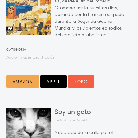
XX, desde el fin del Imperio
Otomano hasta nuestros días,
pasando por la Francia ocupada
durante la Segunda Guerra
Mundial y los violentos episodios
del conflicto árabe-israelí.
CATEGORÍA
Acción y aventura, Ficción
AMAZON
APPLE
KOBO
Soy un gato
de Natsume Soseki
Adoptado de la calle por el