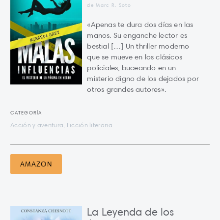
de Marc R. Soto
«Apenas te dura dos días en las
manos. Su enganche lector es
bestial […] Un thriller moderno
que se mueve en los clásicos
policiales, buceando en un
misterio digno de los dejados por
otros grandes autores».
CATEGORÍA
Acción y aventura, Ficción literaria
AMAZON
La Leyenda de los