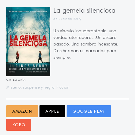
La gemela silenciosa
de Lucinda Berry
Un vínculo inquebrantable, una
verdad aterradora…Un oscuro
pasado. Una sombra incesante.
Dos hermanas marcadas para
siempre.
CATEGORÍA
Misterio, suspense y negra, Ficción
AMAZON
APPLE
GOOGLE PLAY
KOBO