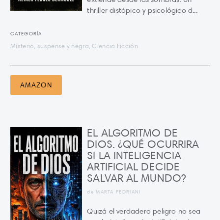
thriller distópico y psicológico d...
CATEGORÍA
Misterio, suspense y negra, Ciencia Ficción
AMAZON
EL ALGORITMO DE
DIOS. ¿QUÉ OCURRIRA
SI LA INTELIGENCIA
ARTIFICIAL DECIDE
SALVAR AL MUNDO?
de MARTA FEDRIANI
Quizá el verdadero peligro no sea