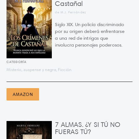
Castañal
de M.J. Fernández
Siglo XIX. Un policía discriminado
por su origen deberá enfrentarse
a una red de intrigas que
involucra personajes poderosos.
CATEGORÍA
Misterio, suspense y negra, Ficción
AMAZON
7 ALMAS. ¿Y SI TÚ NO
FUERAS TÚ?