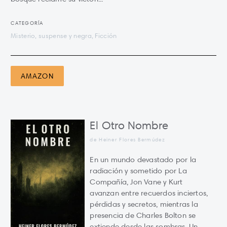
CATEGORÍA
Misterio, suspense y negra, Ficción
AMAZON
El Otro Nombre
de Heiner Flores Bermúdez
En un mundo devastado por la
radiación y sometido por La
Compañía, Jon Vane y Kurt
avanzan entre recuerdos inciertos,
pérdidas y secretos, mientras la
presencia de Charles Bolton se
extiende desde las sombras. Un