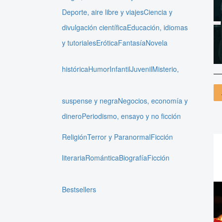
Deporte, aire libre y viajes
Ciencia y
divulgación científica
Educación, idiomas
y tutoriales
Erótica
Fantasía
Novela
histórica
Humor
Infantil
Juvenil
Misterio,
suspense y negra
Negocios, economía y
dinero
Periodismo, ensayo y no ficción
Religión
Terror y Paranormal
Ficción
literaria
Romántica
Biografía
Ficción
Bestsellers