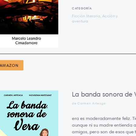
CATEGORÍA
Ficción literaria, Acción y
aventura
AMAZON
La banda sonora de 
de Carmen Arteaga
era es moderadamente feliz. Ti
aunque ni su madre entienda a
amigos, pero son de esos que te