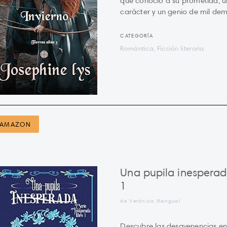
que conoció a su prometida, u
carácter y un genio de mil dem
CATEGORÍA
Romántica, Ficción literaria
AMAZON
Una pupila inesperad
1
de Verónica Mengual
Descubre las desavenencias en