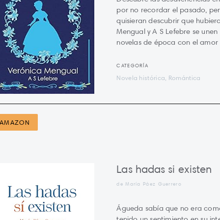
por no recordar el pasado, pe
quisieran descubrir que hubier
Mengual y A S Lefebre se unen 
novelas de época con el amor y
CATEGORÍA
Novela histórica, Romántica
AMAZON
Las hadas si existen
de María Páez Guerrero
Águeda sabía que no era como
tenido un sentimiento en su int