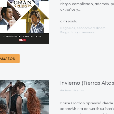
riesgo complicado, además, po
extraños y...
CATEGORÍA
Negocios, economía y dinero,
Biografías y memorias
AMAZON
Invierno (Tierras Altas
de Josephine Lys
Bruce Gordon aprendió desde 
sobrevivir era convertir su inte