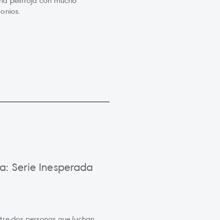
na pelirroja con mucho
onios.
a: Serie Inesperada
tre dos personas que luchan