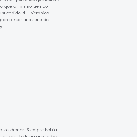
ro que al mismo tiempo
a sucedido si… Verónica
para crear una serie de
...
 los demás. Siempre había
erior que le decía que había