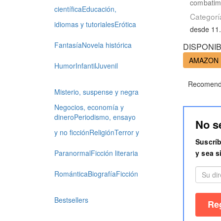
combatimo
científica
Educación,
Categorí
idiomas y tutoriales
Erótica
desde 11
Fantasía
Novela histórica
DISPONIB
AMAZON
Humor
Infantil
Juvenil
Recomenda
Misterio, suspense y negra
Negocios, economía y
dinero
Periodismo, ensayo
No s
y no ficción
Religión
Terror y
Suscríb
y sea s
Paranormal
Ficción literaria
Romántica
Biografía
Ficción
Bestsellers