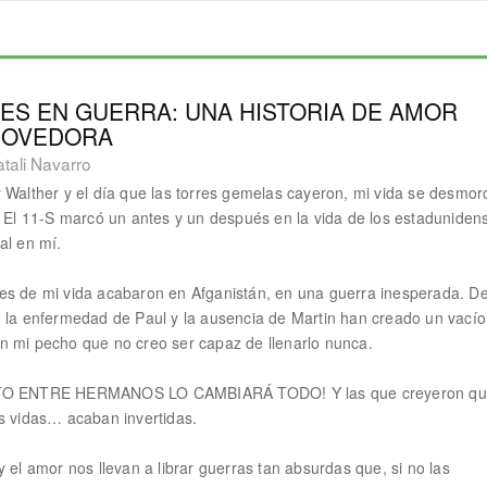
ES EN GUERRA: UNA HISTORIA DE AMOR
OVEDORA
tali Navarro
 Walther y el día que las torres gemelas cayeron, mi vida se desmo
. El 11-S marcó un antes y un después en la vida de los estaduniden
al en mí.
s de mi vida acabaron en Afganistán, en una guerra inesperada. D
 la enfermedad de Paul y la ausencia de Martin han creado un vacío
 mi pecho que no creo ser capaz de llenarlo nunca.
TO ENTRE HERMANOS LO CAMBIARÁ TODO! Y las que creyeron q
s vidas… acaban invertidas.
y el amor nos llevan a librar guerras tan absurdas que, si no las