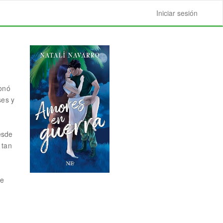
Iniciar sesión
ronó
ses y
esde
 tan
ue