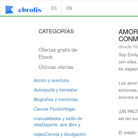
ES
EN
CATEGORÍAS
AMOR
CONM
desde Na
Ofertas gratis de
Soy Emily
Ebook
con ellas
Últimas ofertas
en especi
Acción y aventura
Los amore
Autoayuda y bienestar
entonces,
enorme en
Biografías y memorias
Ciencia Ficción
Hogar,
¡UN PAC
manualidades y estilo de
serían su
vida
Deporte, aire libre y
El miedo 
viajes
Ciencia y divulgación