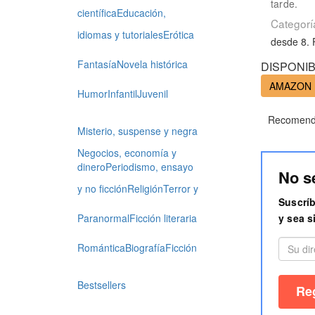
tarde.
científica
Educación,
Categorí
idiomas y tutoriales
Erótica
desde 8. 
Fantasía
Novela histórica
DISPONIB
AMAZON
Humor
Infantil
Juvenil
Recomenda
Misterio, suspense y negra
Negocios, economía y
dinero
Periodismo, ensayo
No s
y no ficción
Religión
Terror y
Suscríb
y sea s
Paranormal
Ficción literaria
Romántica
Biografía
Ficción
Bestsellers