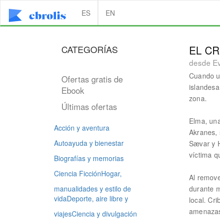
ES
EN
CATEGORÍAS
EL CR
desde Ev
Cuando un
Ofertas gratis de
islandesa
Ebook
zona.
Últimas ofertas
Elma, una
Acción y aventura
Akranes, 
Autoayuda y bienestar
Sævar y H
víctima q
Biografías y memorias
Ciencia Ficción
Hogar,
Al remove
manualidades y estilo de
durante 
vida
Deporte, aire libre y
local. Cr
amenazas
viajes
Ciencia y divulgación