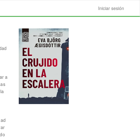
Iniciar sesión
udad
ar a
gas
la
dad
var
ado