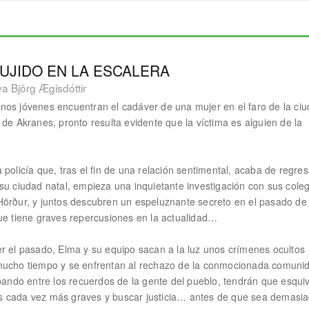
UJIDO EN LA ESCALERA
a Björg Ægisdóttir
os jóvenes encuentran el cadáver de una mujer en el faro de la ci
 de Akranes, pronto resulta evidente que la víctima es alguien de la
 policía que, tras el fin de una relación sentimental, acaba de regres
su ciudad natal, empieza una inquietante investigación con sus cole
örður, y juntos descubren un espeluznante secreto en el pasado de 
ue tiene graves repercusiones en la actualidad…
r el pasado, Elma y su equipo sacan a la luz unos crímenes ocultos
mucho tiempo y se enfrentan al rechazo de la conmocionada comuni
ibando entre los recuerdos de la gente del pueblo, tendrán que esqui
 cada vez más graves y buscar justicia… antes de que sea demasi