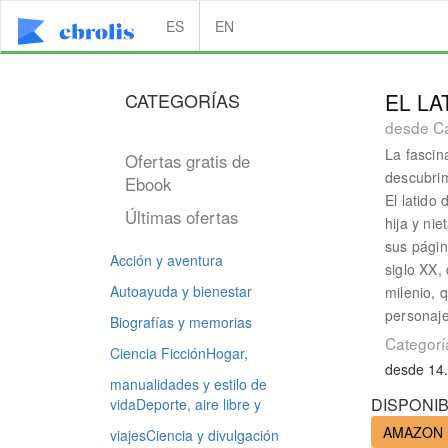
ES
EN
CATEGORÍAS
EL LA
desde Ca
La fascin
Ofertas gratis de
descubrim
Ebook
El latido
Últimas ofertas
hija y ni
sus pági
Acción y aventura
siglo XX,
Autoayuda y bienestar
milenio, 
personaje
Biografías y memorias
Categorí
Ciencia Ficción
Hogar,
desde 14
manualidades y estilo de
DISPONIB
vida
Deporte, aire libre y
AMAZON
viajes
Ciencia y divulgación