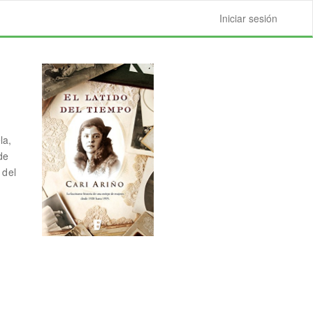
Iniciar sesión
la,
de
 del