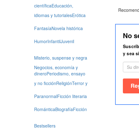
científica
Educación,
Recomenda
idiomas y tutoriales
Erótica
Fantasía
Novela histórica
No s
Humor
Infantil
Juvenil
Suscríb
y sea s
Misterio, suspense y negra
Negocios, economía y
dinero
Periodismo, ensayo
y no ficción
Religión
Terror y
Paranormal
Ficción literaria
Romántica
Biografía
Ficción
Bestsellers