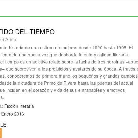
TIDO DEL TIEMPO
ri Ariño
ante historia de una estirpe de mujeres desde 1920 hasta 1995. El
iento de una nueva voz que desborda talento y calidad literaria.
 del tiempo es un adictivo relato sobre la lucha de tres heroínas –abue
eta– que sobreviven a los prejuicios y avatares de su época. A través 
nas, conoceremos de primera mano los pequeños y grandes cambios
 desde la dictadura de Primo de Rivera hasta las puertas del actual
que inciden en el corazón y vida de sus entrañables y emotivos
s.
a:
Ficción literaria
. Enero 2016
LE: