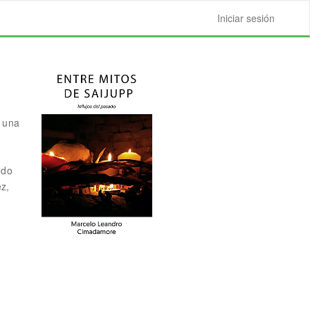
Iniciar sesión
o una
odo
ez,