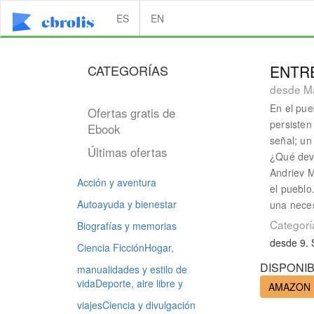
ES
EN
CATEGORÍAS
ENTRE
desde M
En el pue
Ofertas gratis de
persisten
Ebook
señal; un
Últimas ofertas
¿Qué devi
Andriev M
Acción y aventura
el pueblo
Autoayuda y bienestar
una neces
Categorí
Biografías y memorias
desde 9. 
Ciencia Ficción
Hogar,
DISPONIB
manualidades y estilo de
vida
Deporte, aire libre y
AMAZON
viajes
Ciencia y divulgación