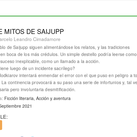
 MITOS DE SAIJUPP
arcelo Leandro Cimadamore
blo de Saijupp siguen alimentándose los relatos, y las tradiciones
 en boca de los más crédulos. Un simple destello podría leerse com
 suceso inexplicable, como un llamado a la acción.
ene luego de un incidente sacrílego?
odkiarov intentará enmendar el error con el que puso en peligro a t
. La continencia provocará a su paso una serie de infortunios y, tal v
aria pero involuntaria desmitificación.
a:
Ficción literaria, Acción y aventura
Septiembre 2021
LE: