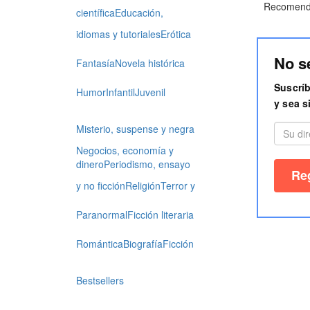
Recomenda
científica
Educación,
idiomas y tutoriales
Erótica
No s
Fantasía
Novela histórica
Suscríb
Humor
Infantil
Juvenil
y sea s
Misterio, suspense y negra
Negocios, economía y
dinero
Periodismo, ensayo
y no ficción
Religión
Terror y
Paranormal
Ficción literaria
Romántica
Biografía
Ficción
Bestsellers