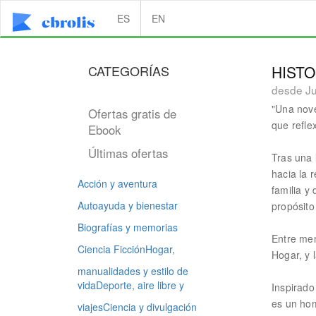
ES
EN
CATEGORÍAS
HISTO
desde J
"Una nove
Ofertas gratis de
que refle
Ebook
Últimas ofertas
Tras una 
hacia la 
Acción y aventura
familia y
Autoayuda y bienestar
propósito
Biografías y memorias
Entre mem
Ciencia Ficción
Hogar,
Hogar, y 
manualidades y estilo de
vida
Deporte, aire libre y
Inspirado
es un hom
viajes
Ciencia y divulgación