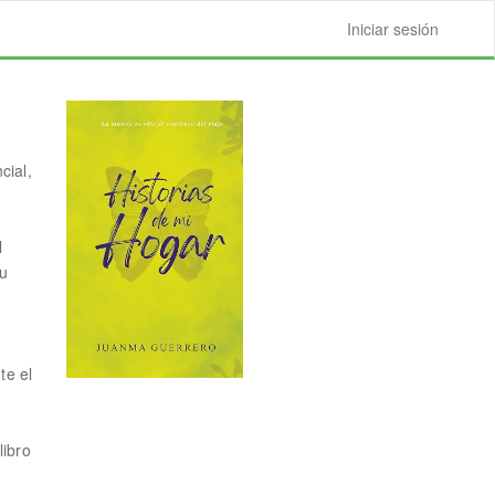
Iniciar sesión
cial,
l
su
te el
libro