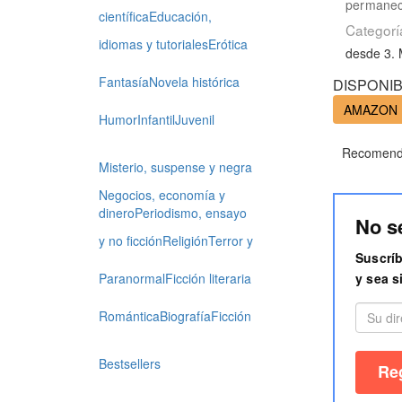
permanece
científica
Educación,
Categorí
idiomas y tutoriales
Erótica
desde 3.
Fantasía
Novela histórica
DISPONIB
AMAZON
Humor
Infantil
Juvenil
Recomenda
Misterio, suspense y negra
Negocios, economía y
dinero
Periodismo, ensayo
No s
y no ficción
Religión
Terror y
Suscríb
y sea s
Paranormal
Ficción literaria
Romántica
Biografía
Ficción
Bestsellers