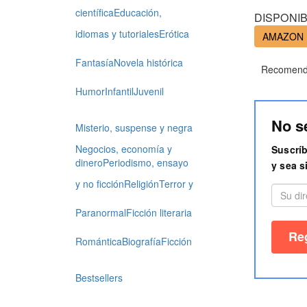
científica
Educación,
DISPONIB
idiomas y tutoriales
Erótica
AMAZON
Fantasía
Novela histórica
Recomenda
Humor
Infantil
Juvenil
No s
Misterio, suspense y negra
Negocios, economía y
Suscríb
dinero
Periodismo, ensayo
y sea s
y no ficción
Religión
Terror y
Paranormal
Ficción literaria
Romántica
Biografía
Ficción
Bestsellers