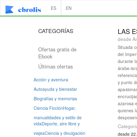
ES
EN
CATEGORÍAS
LAS 
desde A
Situada c
Ofertas gratis de
del Imper
Ebook
durante l
Últimas ofertas
árabe-isr
referenci
Acción y aventura
y punto de
Autoayuda y bienestar
apasionan
encrucija
Biografías y memorias
azarosa e
Ciencia Ficción
Hogar,
quienes l
manualidades y estilo de
desposeíd
vida
Deporte, aire libre y
Categorí
viajes
Ciencia y divulgación
desde 22