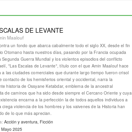
ESCALAS DE LEVANTE
min Maalouf
ontra un fondo que abarca cabalmente todo el siglo XX, desde el fin
io Otomano hasta nuestros días, pasando por la Francia ocupada
a Segunda Guerra Mundial y los violentos episodios del conflicto
aelí, "Las Escalas de Levante", ­título con el que Amin Maalouf hace
a a las ciudades comerciales que durante largo tiempo fueron crisol
 contacto de los hemisferios oriental y occidental­, narra la
te historia de Ossyane Ketabdar, emblema de la ancestral
da de caminos que ha sido desde siempre el Cercano Oriente y cuya
xistencia encarna a la perfección la de todos aquellos individuos a
a ciega violencia de los hombres y los vaivenes de la Historia han
o de lo que más aprecian.
a:
Acción y aventura, Ficción
. Mayo 2025