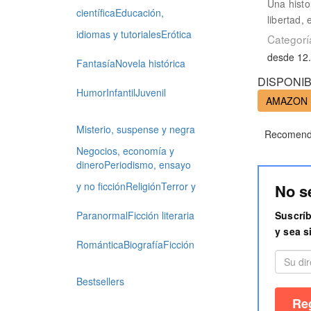
Una histo
científica
Educación,
libertad,
idiomas y tutoriales
Erótica
Categorí
desde 12.
Fantasía
Novela histórica
DISPONIB
Humor
Infantil
Juvenil
AMAZON
Misterio, suspense y negra
Recomenda
Negocios, economía y
dinero
Periodismo, ensayo
y no ficción
Religión
Terror y
No s
Suscríb
Paranormal
Ficción literaria
y sea s
Romántica
Biografía
Ficción
Bestsellers