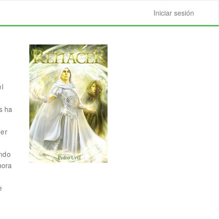
Iniciar sesión
el
s ha
der
ando
hora
e