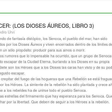
ER: (LOS DIOSES ÁUREOS, LIBRO 3)
dro Urvi
do de fantasía distópico, los Senoca, el pueblo del mar, han sido
dos por los Dioses Áureos y viven encerrados dentro de los limites d
n un sólo propósito: producir para sus amos o morir.
os rumores que lo impensable ha ocurrido, que un grupo de Senoca
o escapar de la Ciudad Eterna, burlando a los Dioses en su propia
iete son los Héroes que a los Dioses las caras han visto y de su po
eguido escapar.
 crepitar del fuego de las hogueras que una Rebelión se está fragu
por los Héroes. La simiente de la rebelión ha sido plantada y crece a
ue a los rebeldes ha de unirse todo el pueblo Senoca.
as estrellas del firmamento que hay esperanza para los Senoca. Qu
har por la libertad. Que deben de seguir a los Héroes a la rebelión.