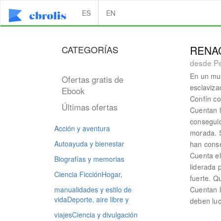
ES
EN
CATEGORÍAS
RENAC
desde Pe
En un mun
Ofertas gratis de
esclaviza
Ebook
Confín co
Últimas ofertas
Cuentan l
conseguid
Acción y aventura
morada. S
Autoayuda y bienestar
han cons
Cuenta el
Biografías y memorias
liderada 
Ciencia Ficción
Hogar,
fuerte. Q
manualidades y estilo de
Cuentan l
vida
Deporte, aire libre y
deben luc
viajes
Ciencia y divulgación