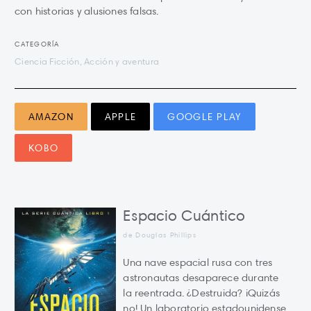
con historias y alusiones falsas.
CATEGORÍA
Ciencia Ficción, Acción y aventura
AMAZON
APPLE
GOOGLE PLAY
KOBO
Espacio Cuántico
de Douglas Phillips
Una nave espacial rusa con tres
astronautas desaparece durante
la reentrada. ¿Destruida? ¡Quizás
no! Un laboratorio estadounidense