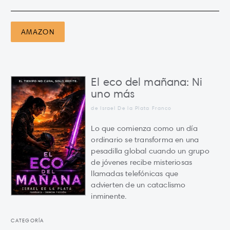
AMAZON
El eco del mañana: Ni
uno más
de Israel De la Plata Franco
Lo que comienza como un día
ordinario se transforma en una
pesadilla global cuando un grupo
de jóvenes recibe misteriosas
llamadas telefónicas que
advierten de un cataclismo
inminente.
CATEGORÍA