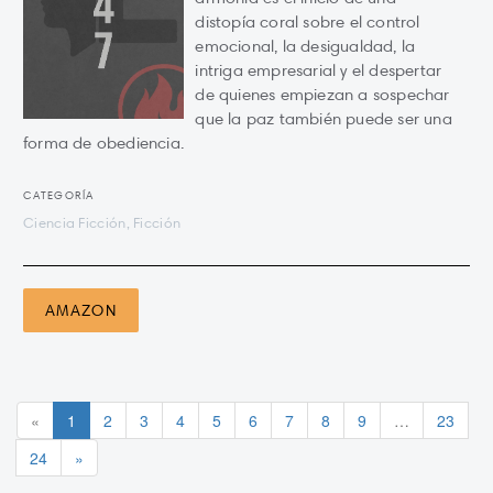
distopía coral sobre el control
emocional, la desigualdad, la
intriga empresarial y el despertar
de quienes empiezan a sospechar
que la paz también puede ser una
forma de obediencia.
CATEGORÍA
Ciencia Ficción, Ficción
AMAZON
«
1
2
3
4
5
6
7
8
9
…
23
24
»