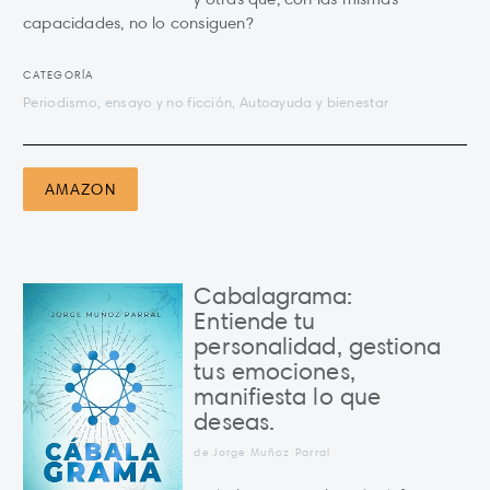
capacidades, no lo consiguen?
CATEGORÍA
Periodismo, ensayo y no ficción, Autoayuda y bienestar
AMAZON
Cabalagrama:
Entiende tu
personalidad, gestiona
tus emociones,
manifiesta lo que
deseas.
de Jorge Muñoz Parral