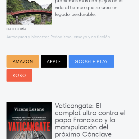
problemas más complejos de la
vida al tiempo que se crea un
legado perdurable.
CATEGORÍA
Autoayuda y bienestar, Periodismo, ensayo y no ficción
AMAZON
APPLE
GOOGLE PLAY
KOBO
Vaticangate: El
complot ultra contra el
papa Francisco y la
manipulación del
próximo Cónclave