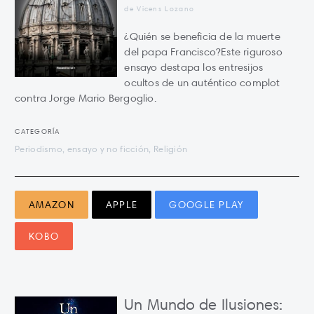
de Vicens Lozano
¿Quién se beneficia de la muerte
del papa Francisco?Este riguroso
ensayo destapa los entresijos
ocultos de un auténtico complot
contra Jorge Mario Bergoglio.
CATEGORÍA
Periodismo, ensayo y no ficción, Religión
AMAZON
APPLE
GOOGLE PLAY
KOBO
Un Mundo de Ilusiones: