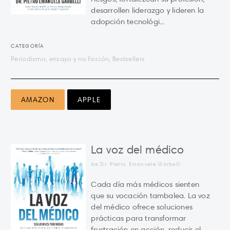
desarrollen liderazgo y lideren la
adopción tecnológi...
CATEGORÍA
Periodismo, ensayo y no ficción, Bestsellers
AMAZON
APPLE
La voz del médico
de Dr. Pietro Emanuele Garbelli
Cada día más médicos sienten
que su vocación tambalea. La voz
del médico ofrece soluciones
prácticas para transformar
frustración en acción, reducir el