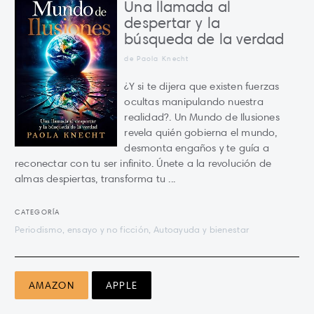
Una llamada al
despertar y la
búsqueda de la verdad
de Paola Knecht
¿Y si te dijera que existen fuerzas
ocultas manipulando nuestra
realidad?. Un Mundo de Ilusiones
revela quién gobierna el mundo,
desmonta engaños y te guía a
reconectar con tu ser infinito. Únete a la revolución de
almas despiertas, transforma tu ...
CATEGORÍA
Periodismo, ensayo y no ficción, Autoayuda y bienestar
AMAZON
APPLE