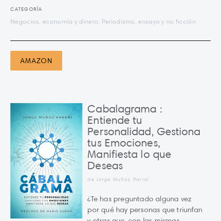
CATEGORÍA
Negocios, economía y dinero, Periodismo, ensayo y no ficción
AMAZON
Cabalagrama :
Entiende tu
Personalidad, Gestiona
tus Emociones,
Manifiesta lo que
Deseas
de Jorge Muñoz Parral
¿Te has preguntado alguna vez
por qué hay personas que triunfan
y otras que, con las mismas