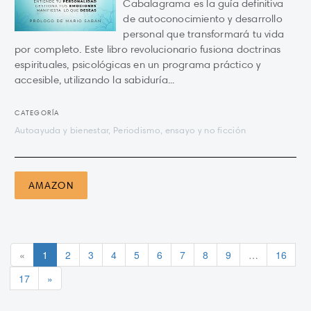
Cabalagrama es la guía definitiva
de autoconocimiento y desarrollo
personal que transformará tu vida
por completo. Este libro revolucionario fusiona doctrinas
espirituales, psicológicas en un programa práctico y
accesible, utilizando la sabiduría...
CATEGORÍA
Autoayuda y bienestar, Periodismo, ensayo y no ficción
AMAZON
«
1
2
3
4
5
6
7
8
9
…
16
17
»