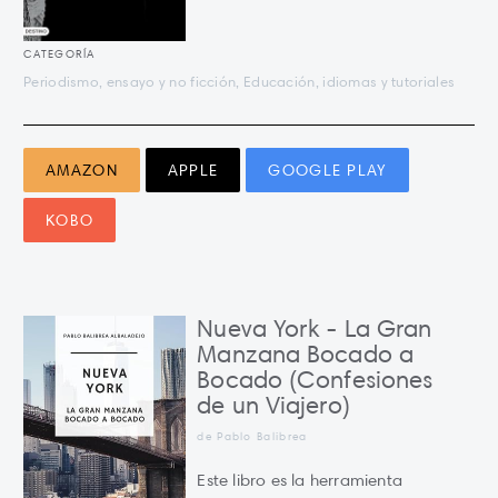
CATEGORÍA
Periodismo, ensayo y no ficción, Educación, idiomas y tutoriales
AMAZON
APPLE
GOOGLE PLAY
KOBO
Nueva York - La Gran
Manzana Bocado a
Bocado (Confesiones
de un Viajero)
de Pablo Balibrea
Este libro es la herramienta