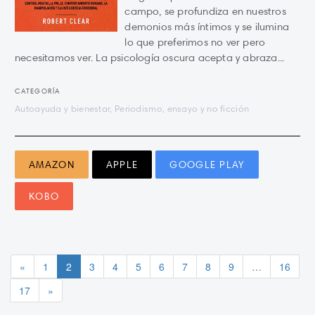
campo, se profundiza en nuestros
demonios más íntimos y se ilumina
lo que preferimos no ver pero
necesitamos ver. La psicología oscura acepta y abraza...
CATEGORÍA
Autoayuda y bienestar, Periodismo, ensayo y no ficción
AMAZON
APPLE
GOOGLE PLAY
KOBO
«
1
2
3
4
5
6
7
8
9
…
16
17
»