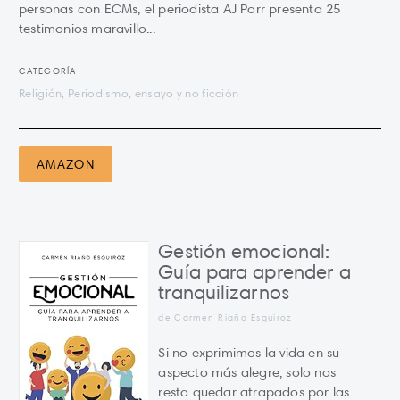
personas con ECMs, el periodista AJ Parr presenta 25
testimonios maravillo...
CATEGORÍA
Religión, Periodismo, ensayo y no ficción
AMAZON
Gestión emocional:
Guía para aprender a
tranquilizarnos
de Carmen Riaño Esquiroz
Si no exprimimos la vida en su
aspecto más alegre, solo nos
resta quedar atrapados por las