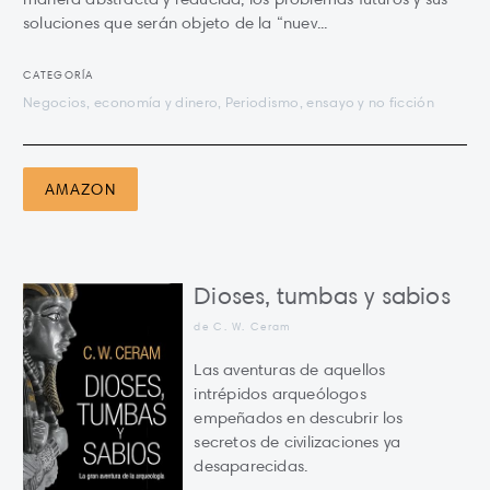
soluciones que serán objeto de la “nuev...
CATEGORÍA
Negocios, economía y dinero, Periodismo, ensayo y no ficción
AMAZON
Dioses, tumbas y sabios
de C. W. Ceram
Las aventuras de aquellos
intrépidos arqueólogos
empeñados en descubrir los
secretos de civilizaciones ya
desaparecidas.