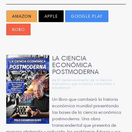
AMAZON
APPLE
GOOGLE PLAY
KOBO
LA CIENCIA
ECONÓMICA
POSTMODERNA
de El desvanecimiento de la ciencia
económica que nosotros conocimos y
estudiamos
Un libro que cambiará la historia
económica mundial presentando
las bases de la ciencia económica
postmoderna. Una obra
transcendental que presenta de
manera abstracta y reducida, los problemas futuros y sus