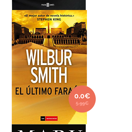
0.0€
5.99€