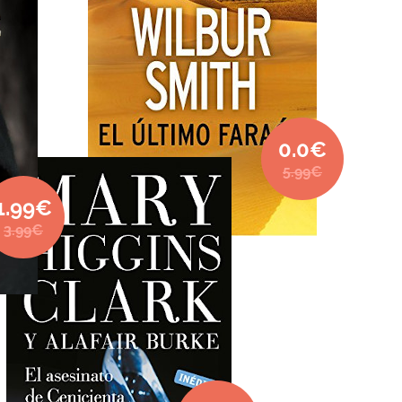
0.0€
5.99€
1.99€
3.99€