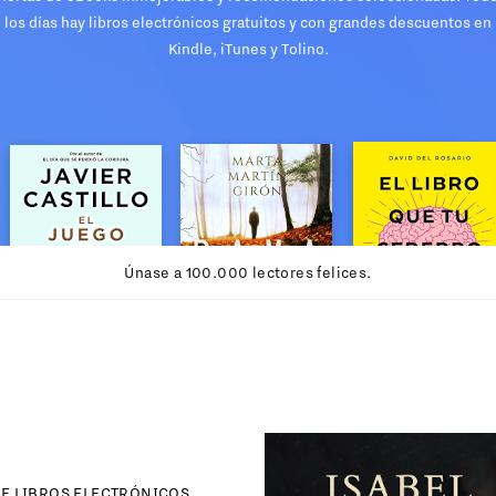
los días hay libros electrónicos gratuitos y con grandes descuentos en
Kindle, iTunes y Tolino.
Únase a 100.000 lectores felices.
E LIBROS ELECTRÓNICOS