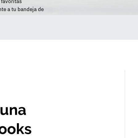
 favoritas
te a tu bandeja de
 una
Books