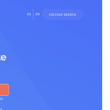
ES
EN
INICIAR SESIÓN
te
tos
os