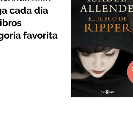
ga cada día
ibros
goría favorita