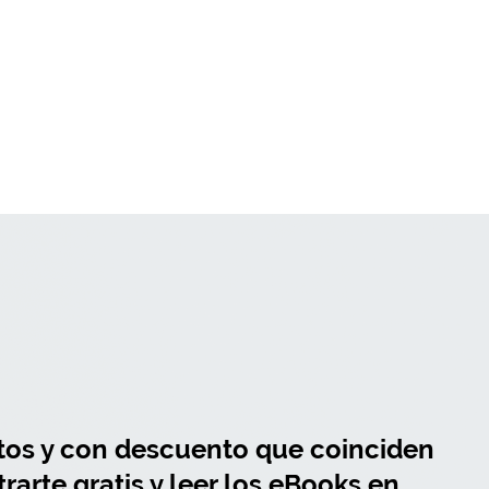
itos y con descuento que coinciden
rarte gratis y leer los eBooks en