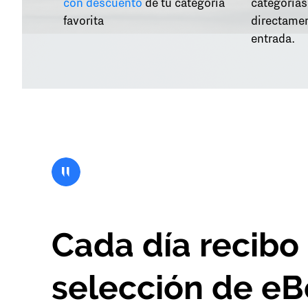
con descuento
de tu categoría
categorías
favorita
directamen
entrada.
Cada día recibo
selección de e