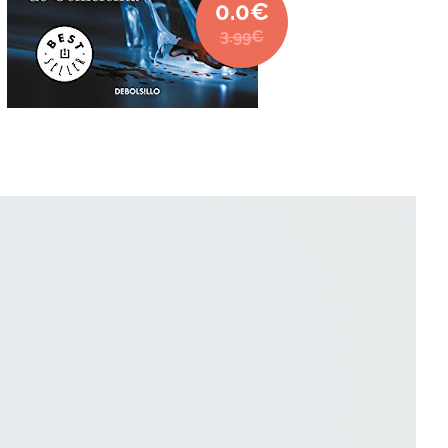
0.0€
3.99€