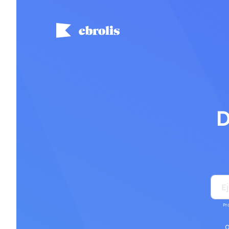
D
Pr
O