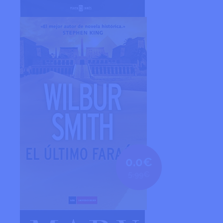
0.0€
5.99€