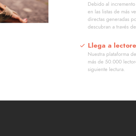
Debido al incremento 
en las listas de más 
directas generadas po
descubran a través de 
Llega a lector
Nuestra plataforma de
más de 50.000 lector
siguiente lectura.