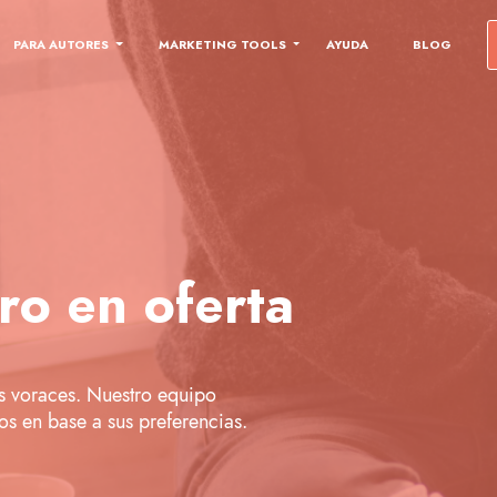
PARA AUTORES
MARKETING TOOLS
AYUDA
BLOG
ro en oferta
s voraces. Nuestro equipo
s en base a sus preferencias.