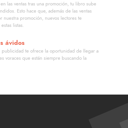
en las ventas tras una promoción, tu libro sube
vendidos. Esto hace que, además de las ventas
r nuestra promoción, nuevos lectores te
estas listas.
es ávidos
 publicidad te ofrece la oportunidad de llegar a
es voraces que están siempre buscando la