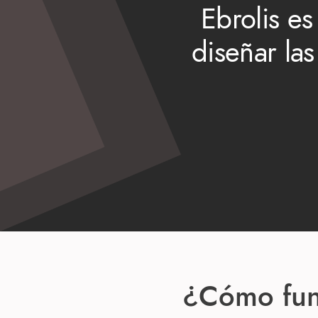
Ebrolis es
diseñar la
¿Cómo fun