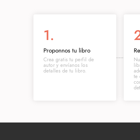
1.
2
Proponnos tu libro
Re
Crea gratis tu perfil de
Nu
autor y envíanos los
li
detalles de tu libro.
ad
te
co
de