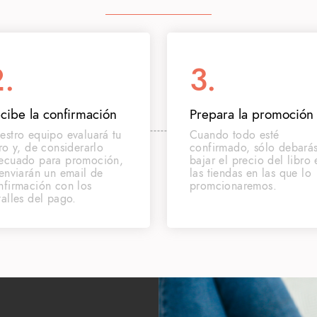
.
3.
cibe la confirmación
Prepara la promoción
estro equipo evaluará tu
Cuando todo esté
bro y, de considerarlo
confirmado, sólo debará
ecuado para promoción,
bajar el precio del libro 
 enviarán un email de
las tiendas en las que lo
nfirmación con los
promcionaremos.
talles del pago.