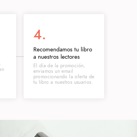
4.
Recomendamos tu libro
a nuestros lectores
s
El día de la promoción,
en
enviamos un email
promocionando la oferta de
tu libro a nuestros usuarios.