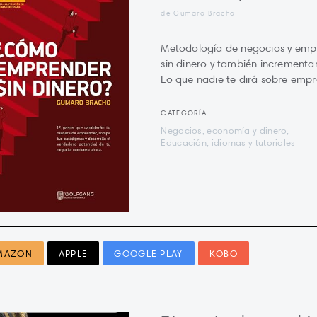
de Gumaro Bracho
Metodología de negocios y emp
sin dinero y también incrementar
Lo que nadie te dirá sobre empr
CATEGORÍA
Negocios, economía y dinero,
Educación, idiomas y tutoriales
MAZON
APPLE
GOOGLE PLAY
KOBO