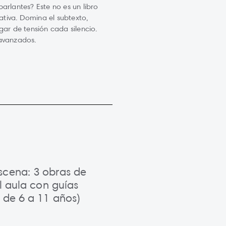
arlantes? Este no es un libro
rativa. Domina el subtexto,
gar de tensión cada silencio.
 avanzados.
scena: 3 obras de
el aula con guías
 de 6 a 11 años)