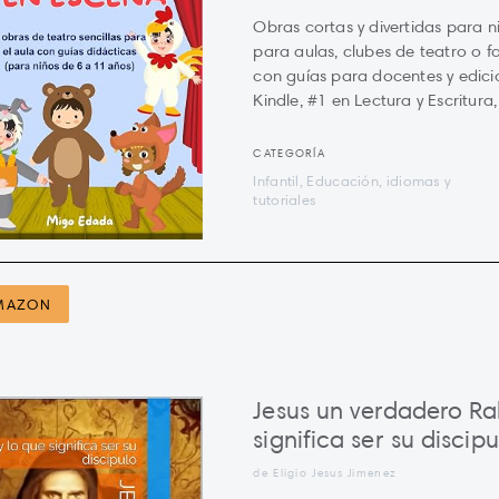
Obras cortas y divertidas para n
para aulas, clubes de teatro o fa
con guías para docentes y edici
Kindle, #1 en Lectura y Escritura
CATEGORÍA
Infantil, Educación, idiomas y
tutoriales
MAZON
Jesus un verdadero Rab
significa ser su discipu
de Eligio Jesus Jimenez