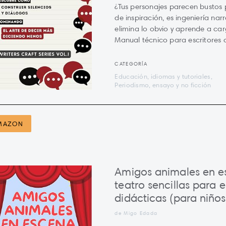
¿Tus personajes parecen bustos p
de inspiración, es ingeniería nar
elimina lo obvio y aprende a car
Manual técnico para escritores
CATEGORÍA
Educación, idiomas y tutoriales,
Periodismo, ensayo y no ficción
MAZON
Amigos animales en e
teatro sencillas para 
didácticas (para niños
de Migo Edada