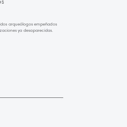
os
épidos arqueólogos empeñados
lizaciones ya desaparecidas.