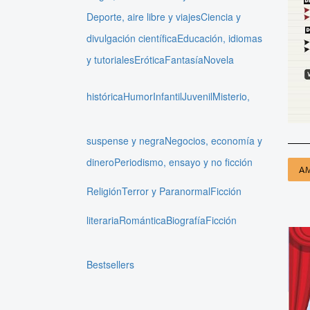
Deporte, aire libre y viajes
Ciencia y
divulgación científica
Educación, idiomas
y tutoriales
Erótica
Fantasía
Novela
histórica
Humor
Infantil
Juvenil
Misterio,
suspense y negra
Negocios, economía y
dinero
Periodismo, ensayo y no ficción
A
Religión
Terror y Paranormal
Ficción
literaria
Romántica
Biografía
Ficción
Bestsellers