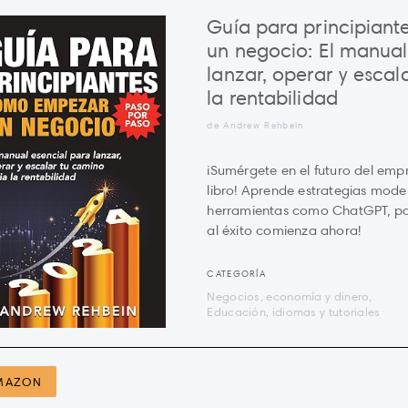
Guía para principian
un negocio: El manual
lanzar, operar y escal
la rentabilidad
de Andrew Rehbein
¡Sumérgete en el futuro del emp
libro! Aprende estrategias mode
herramientas como ChatGPT, para 
al éxito comienza ahora!
CATEGORÍA
Negocios, economía y dinero,
Educación, idiomas y tutoriales
MAZON