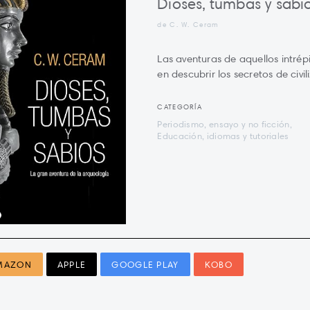
Dioses, tumbas y sabi
de C. W. Ceram
Las aventuras de aquellos intr
en descubrir los secretos de civi
CATEGORÍA
Periodismo, ensayo y no ficción,
Educación, idiomas y tutoriales
MAZON
APPLE
GOOGLE PLAY
KOBO