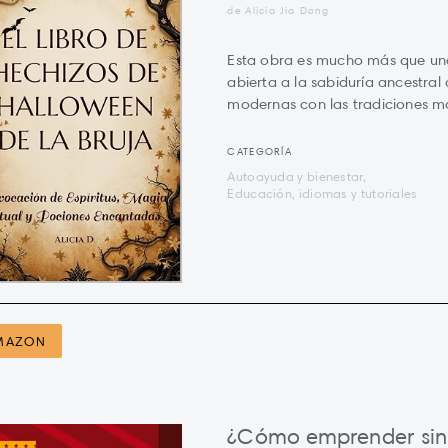
de Alicia Jia Dong
Esta obra es mucho más que una
abierta a la sabiduría ancestral
modernas con las tradiciones m
CATEGORÍA
Autoayuda y bienestar,
Educación, idiomas y tutoriales
MAZON
¿Cómo emprender sin 